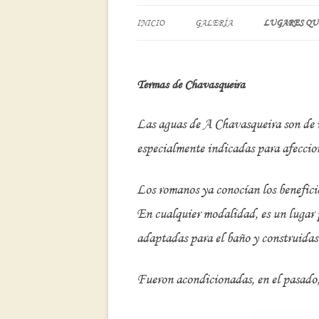
INICIO
GALERÍA
LUGARES QU
CASTILLO DE
Termas de Chavasqueira
TERMAS DE 
BALNEARIO 
Las aguas de A Chavasqueira son de
OS PASOS DE 
especialmente indicadas para afeccion
TERMAS DE P
Los romanos ya conocían los benefici
RIBADAVIA
En cualquier modalidad, es un lugar p
SENDA FLUVI
adaptadas para el baño y construidas
Fueron acondicionadas, en el pasado,