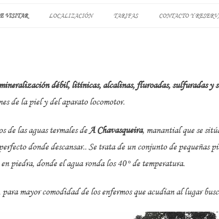
Saltar
al
E VISITAR
LOCALIZACIÓN
TARIFAS
CONTACTO Y RESERV
contenido
 VILLASOBROSO
CHAVASQUEIRA
DE MONDARÍZ
mineralización débil, litínicas, alcalinas, fluroadas, sulfuradas y s
TATÍN
es de la piel y del aparato locomotor.
REXIGUEIRO EN
os de las aguas termales de
A Chavasqueira
, manantial que se sit
erfecto donde descansar.. Se trata de un conjunto de pequeñas pisc
AL DEL RÍO TEA
 en piedra, donde el agua ronda los 40° de temperatura.
 para mayor comodidad de los enfermos que acudían al lugar busc