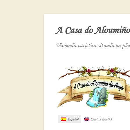
A Casa do Aloumiño
Vivienda turística situada en pl
Español
English
(
Inglés
)