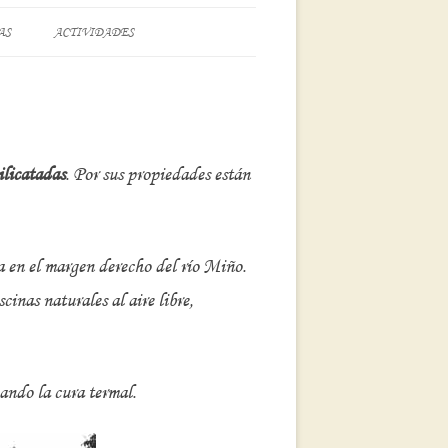
AS
ACTIVIDADES
SENDERISMO
RAFTING
KAYAK
ilicatadas
. Por sus propiedades están
HIDROSPEED
úa en el margen derecho del río Miño.
inas naturales al aire libre,
ando la cura termal.